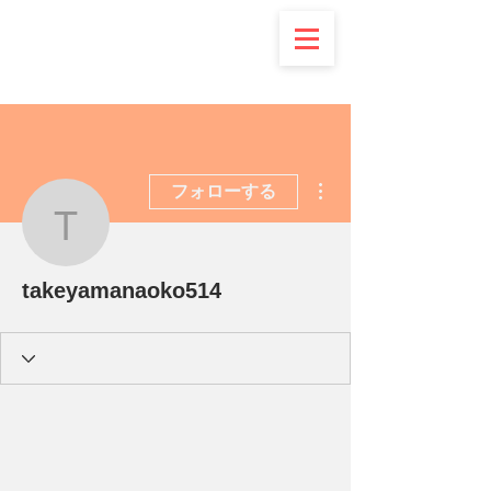
その他
フォローする
takeyamanaoko514
takeyamanaoko514