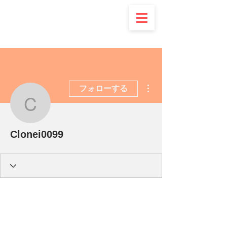
その他
フォローする
Clonei0099
Clonei0099