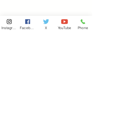
Instagram
Facebook
X
YouTube
Phone
東京国会事務所
​〒100-8981
東京都千代田区永田町 2-2-1
衆議院第一議員会館 514号室
Copyright© 2026あべ俊子事務所 All rights