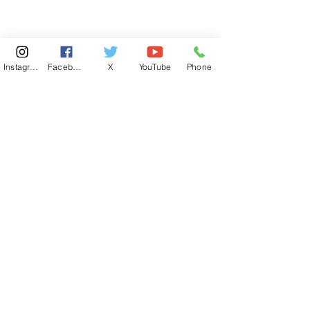
Instagram
Facebook
X
YouTube
Phone
東京国会事務所
​〒100-8981
東京都千代田区永田町 2-2-1
衆議院第一議員会館 514号室
Copyright© 2026あべ俊子事務所 All rights