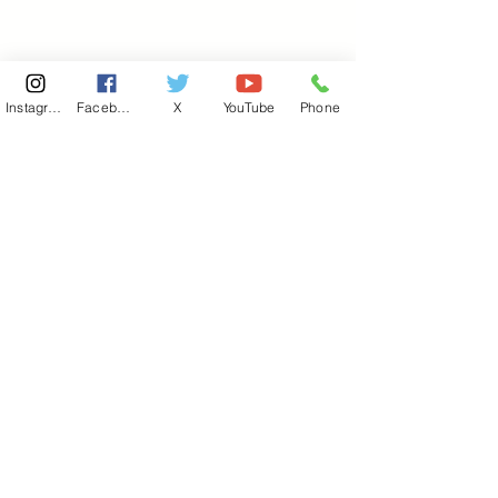
Instagram
Facebook
X
YouTube
Phone
東京国会事務所
​〒100-8981
東京都千代田区永田町 2-2-1
衆議院第一議員会館 514号室
Copyright© 2026あべ俊子事務所 All rights