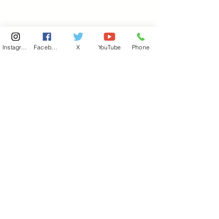
Instagram
Facebook
X
YouTube
Phone
東京国会事務所
​〒100-8981
東京都千代田区永田町 2-2-1
衆議院第一議員会館 514号室
Copyright© 2026あべ俊子事務所 All rights