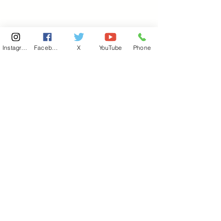
Instagram
Facebook
X
YouTube
Phone
東京国会事務所
​〒100-8981
東京都千代田区永田町 2-2-1
衆議院第一議員会館 514号室
Copyright© 2026あべ俊子事務所 All rights