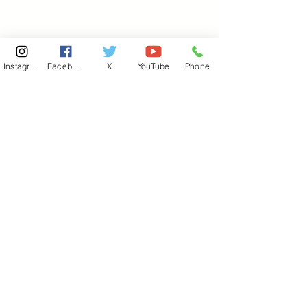
Instagram
Facebook
X
YouTube
Phone
東京国会事務所
​〒100-8981
東京都千代田区永田町 2-2-1
衆議院第一議員会館 514号室
Copyright© 2026あべ俊子事務所 All rights