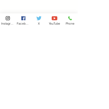
Instagram
Facebook
X
YouTube
Phone
東京国会事務所
​〒100-8981
東京都千代田区永田町 2-2-1
衆議院第一議員会館 514号室
Copyright© 2026あべ俊子事務所 All rights