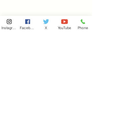
Instagram
Facebook
X
YouTube
Phone
東京国会事務所
​〒100-8981
東京都千代田区永田町 2-2-1
衆議院第一議員会館 514号室
Copyright© 2026あべ俊子事務所 All rights