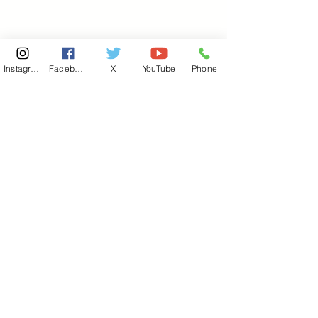
Instagram
Facebook
X
YouTube
Phone
東京国会事務所
​〒100-8981
東京都千代田区永田町 2-2-1
衆議院第一議員会館 514号室
Copyright© 2026あべ俊子事務所 All rights