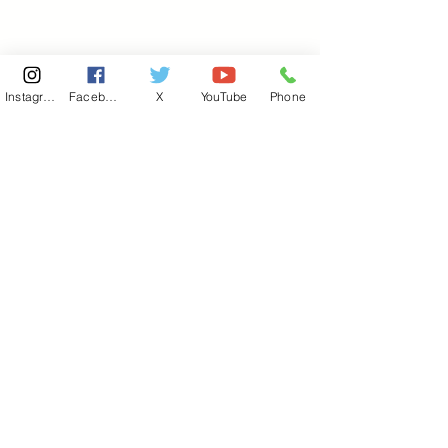
Instagram
Facebook
X
YouTube
Phone
東京国会事務所
​〒100-8981
東京都千代田区永田町 2-2-1
衆議院第一議員会館 514号室
Copyright© 2026あべ俊子事務所 All rights