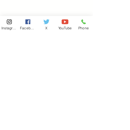
Instagram
Facebook
X
YouTube
Phone
東京国会事務所
​〒100-8981
東京都千代田区永田町 2-2-1
衆議院第一議員会館 514号室
Copyright© 2026あべ俊子事務所 All rights