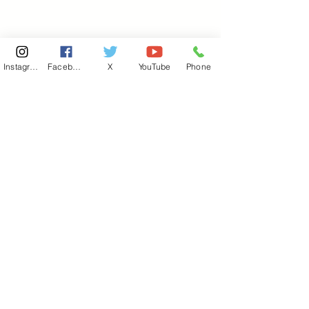
Instagram
Facebook
X
YouTube
Phone
東京国会事務所
​〒100-8981
東京都千代田区永田町 2-2-1
衆議院第一議員会館 514号室
Copyright© 2026あべ俊子事務所 All rights