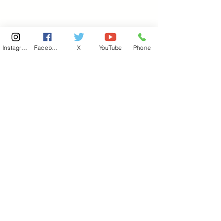
Instagram
Facebook
X
YouTube
Phone
東京国会事務所
​〒100-8981
東京都千代田区永田町 2-2-1
衆議院第一議員会館 514号室
Copyright© 2026あべ俊子事務所 All rights