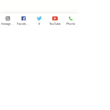
Instagram
Facebook
X
YouTube
Phone
東京国会事務所
​〒100-8981
東京都千代田区永田町 2-2-1
衆議院第一議員会館 514号室
Copyright© 2026あべ俊子事務所 All rights