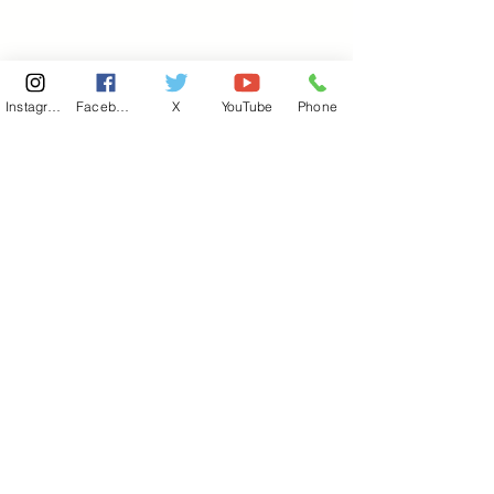
Instagram
Facebook
X
YouTube
Phone
東京国会事務所
​〒100-8981
東京都千代田区永田町 2-2-1
衆議院第一議員会館 514号室
Copyright© 2026あべ俊子事務所 All rights