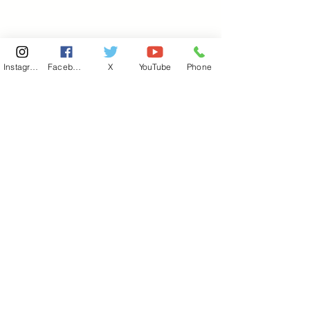
Instagram
Facebook
X
YouTube
Phone
東京国会事務所
​〒100-8981
東京都千代田区永田町 2-2-1
衆議院第一議員会館 514号室
Copyright© 2026あべ俊子事務所 All rights