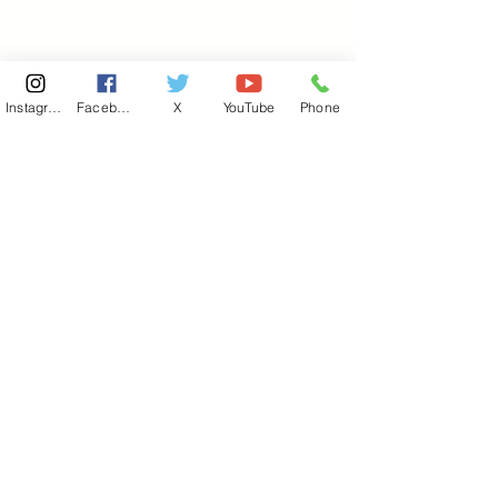
Instagram
Facebook
X
YouTube
Phone
東京国会事務所
​〒100-8981
東京都千代田区永田町 2-2-1
衆議院第一議員会館 514号室
Copyright© 2026あべ俊子事務所 All rights