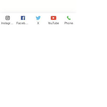
Instagram
Facebook
X
YouTube
Phone
東京国会事務所
​〒100-8981
東京都千代田区永田町 2-2-1
衆議院第一議員会館 514号室
Copyright© 2026あべ俊子事務所 All rights