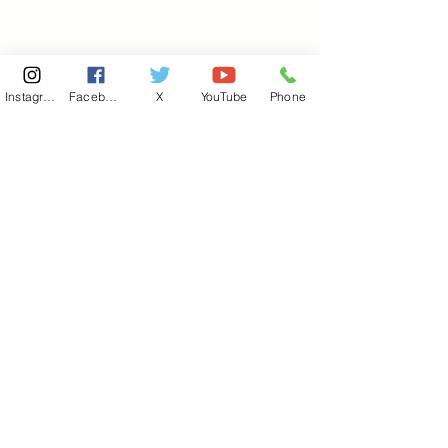
Instagram
Facebook
X
YouTube
Phone
東京国会事務所
​〒100-8981
東京都千代田区永田町 2-2-1
衆議院第一議員会館 514号室
Copyright© 2026あべ俊子事務所 All rights