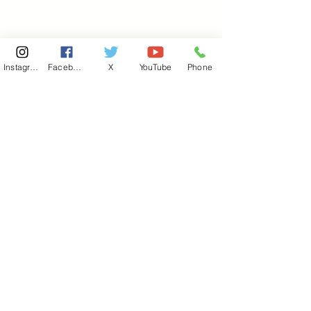
Instagram
Facebook
X
YouTube
Phone
東京国会事務所
​〒100-8981
東京都千代田区永田町 2-2-1
衆議院第一議員会館 514号室
Copyright© 2026あべ俊子事務所 All rights