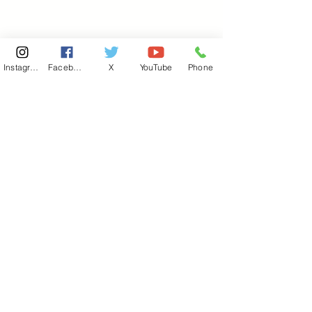
Instagram
Facebook
X
YouTube
Phone
東京国会事務所
​〒100-8981
東京都千代田区永田町 2-2-1
衆議院第一議員会館 514号室
Copyright© 2026あべ俊子事務所 All rights