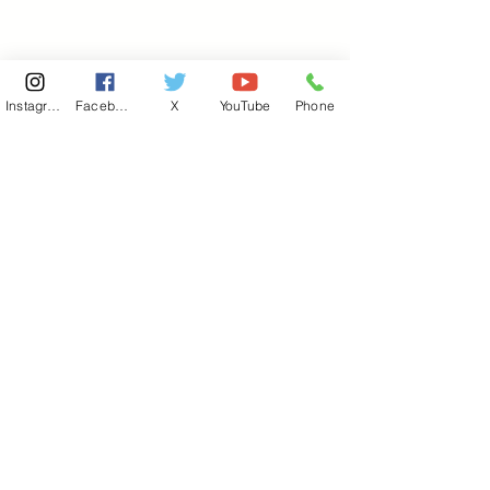
Instagram
Facebook
X
YouTube
Phone
東京国会事務所
​〒100-8981
東京都千代田区永田町 2-2-1
衆議院第一議員会館 514号室
Copyright© 2026あべ俊子事務所 All rights