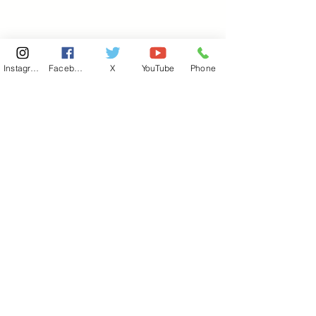
Instagram
Facebook
X
YouTube
Phone
東京国会事務所
​〒100-8981
東京都千代田区永田町 2-2-1
衆議院第一議員会館 514号室
Copyright© 2026あべ俊子事務所 All rights