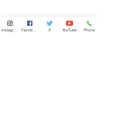
Instagram
Facebook
X
YouTube
Phone
東京国会事務所
​〒100-8981
東京都千代田区永田町 2-2-1
衆議院第一議員会館 514号室
Copyright© 2026あべ俊子事務所 All rights