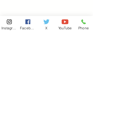
Instagram
Facebook
X
YouTube
Phone
東京国会事務所
​〒100-8981
東京都千代田区永田町 2-2-1
衆議院第一議員会館 514号室
Copyright© 2026あべ俊子事務所 All rights