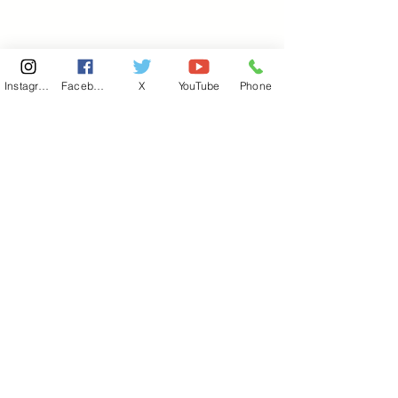
Instagram
Facebook
X
YouTube
Phone
東京国会事務所
​〒100-8981
東京都千代田区永田町 2-2-1
衆議院第一議員会館 514号室
Copyright© 2026あべ俊子事務所 All rights