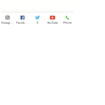
Instagram
Facebook
X
YouTube
Phone
東京国会事務所
​〒100-8981
東京都千代田区永田町 2-2-1
衆議院第一議員会館 514号室
Copyright© 2026あべ俊子事務所 All rights