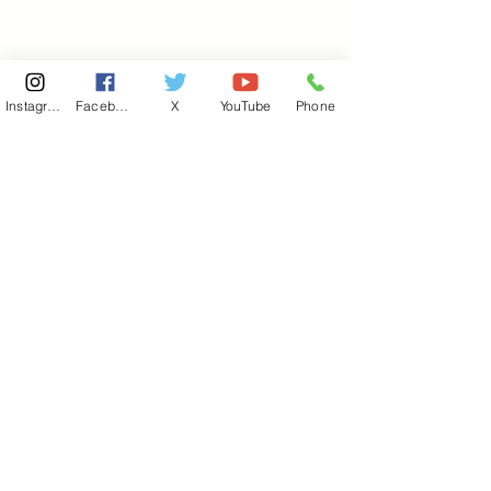
Instagram
Facebook
X
YouTube
Phone
東京国会事務所
​〒100-8981
東京都千代田区永田町 2-2-1
衆議院第一議員会館 514号室
Copyright© 2026あべ俊子事務所 All rights