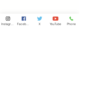
Instagram
Facebook
X
YouTube
Phone
東京国会事務所
​〒100-8981
東京都千代田区永田町 2-2-1
衆議院第一議員会館 514号室
Copyright© 2026あべ俊子事務所 All rights