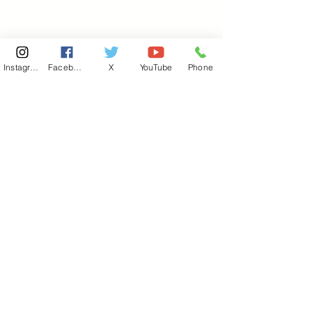
Instagram
Facebook
X
YouTube
Phone
東京国会事務所
​〒100-8981
東京都千代田区永田町 2-2-1
衆議院第一議員会館 514号室
Copyright© 2026あべ俊子事務所 All rights