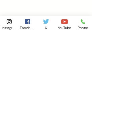
Instagram
Facebook
X
YouTube
Phone
東京国会事務所
​〒100-8981
東京都千代田区永田町 2-2-1
衆議院第一議員会館 514号室
Copyright© 2026あべ俊子事務所 All rights