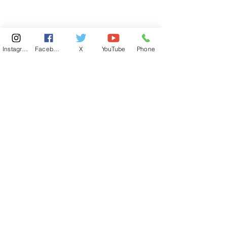
Instagram
Facebook
X
YouTube
Phone
東京国会事務所
​〒100-8981
東京都千代田区永田町 2-2-1
衆議院第一議員会館 514号室
Copyright© 2026あべ俊子事務所 All rights