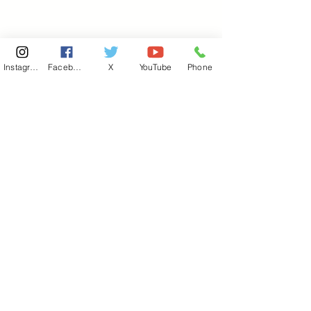
Instagram
Facebook
X
YouTube
Phone
東京国会事務所
​〒100-8981
東京都千代田区永田町 2-2-1
衆議院第一議員会館 514号室
Copyright© 2026あべ俊子事務所 All rights