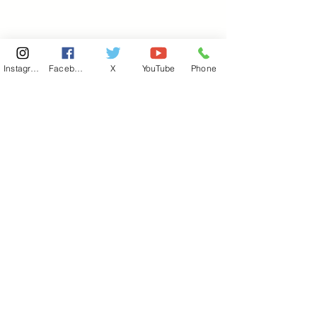
Instagram
Facebook
X
YouTube
Phone
東京国会事務所
​〒100-8981
東京都千代田区永田町 2-2-1
衆議院第一議員会館 514号室
Copyright© 2026あべ俊子事務所 All rights