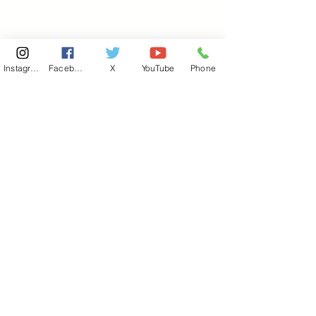
Instagram
Facebook
X
YouTube
Phone
東京国会事務所
​〒100-8981
東京都千代田区永田町 2-2-1
衆議院第一議員会館 514号室
Copyright© 2026あべ俊子事務所 All rights