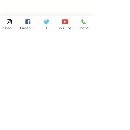
Instagram
Facebook
X
YouTube
Phone
東京国会事務所
​〒100-8981
東京都千代田区永田町 2-2-1
衆議院第一議員会館 514号室
Copyright© 2026あべ俊子事務所 All rights