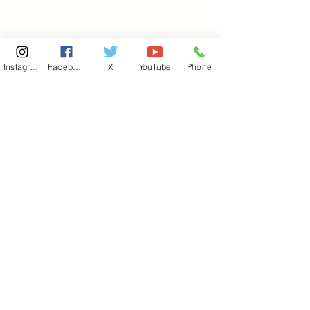
Instagram
Facebook
X
YouTube
Phone
東京国会事務所
​〒100-8981
東京都千代田区永田町 2-2-1
衆議院第一議員会館 514号室
Copyright© 2026あべ俊子事務所 All rights