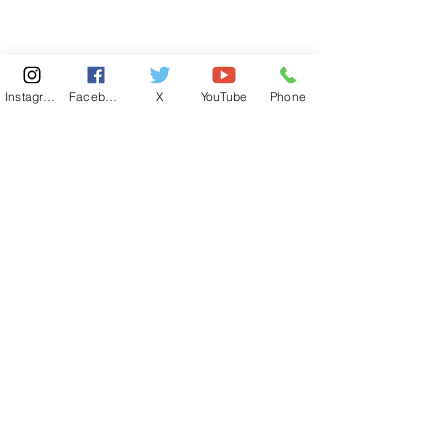
Instagram
Facebook
X
YouTube
Phone
東京国会事務所
​〒100-8981
東京都千代田区永田町 2-2-1
衆議院第一議員会館 514号室
Copyright© 2026あべ俊子事務所 All rights