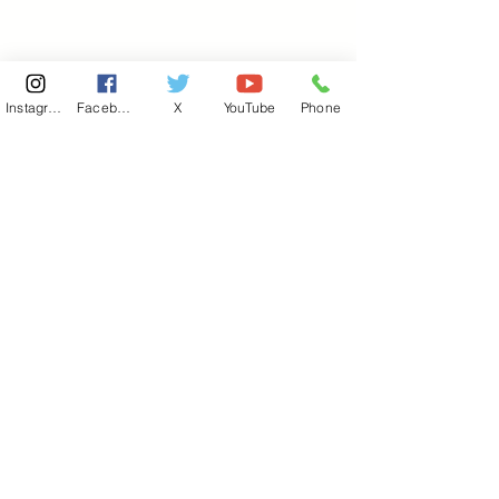
Instagram
Facebook
X
YouTube
Phone
東京国会事務所
​〒100-8981
東京都千代田区永田町 2-2-1
衆議院第一議員会館 514号室
Copyright© 2026あべ俊子事務所 All rights