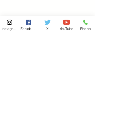
Instagram
Facebook
X
YouTube
Phone
東京国会事務所
​〒100-8981
東京都千代田区永田町 2-2-1
衆議院第一議員会館 514号室
Copyright© 2026あべ俊子事務所 All rights