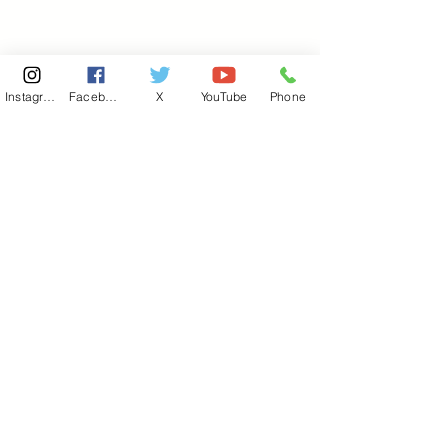
Instagram
Facebook
X
YouTube
Phone
東京国会事務所
​〒100-8981
東京都千代田区永田町 2-2-1
衆議院第一議員会館 514号室
Copyright© 2026あべ俊子事務所 All rights