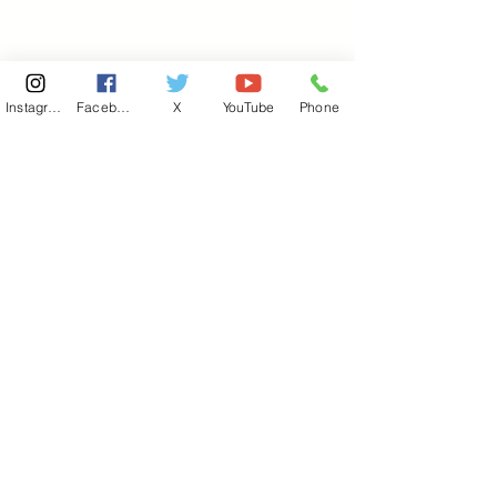
Instagram
Facebook
X
YouTube
Phone
東京国会事務所
​〒100-8981
東京都千代田区永田町 2-2-1
衆議院第一議員会館 514号室
Copyright© 2026あべ俊子事務所 All rights