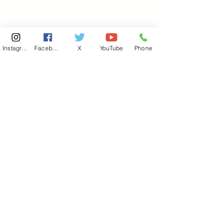
Instagram
Facebook
X
YouTube
Phone
東京国会事務所
​〒100-8981
東京都千代田区永田町 2-2-1
衆議院第一議員会館 514号室
Copyright© 2026あべ俊子事務所 All rights