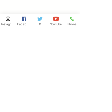
Instagram
Facebook
X
YouTube
Phone
東京国会事務所
​〒100-8981
東京都千代田区永田町 2-2-1
衆議院第一議員会館 514号室
Copyright© 2026あべ俊子事務所 All rights