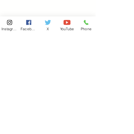
Instagram
Facebook
X
YouTube
Phone
東京国会事務所
​〒100-8981
東京都千代田区永田町 2-2-1
衆議院第一議員会館 514号室
Copyright© 2026あべ俊子事務所 All rights