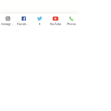
Instagram
Facebook
X
YouTube
Phone
東京国会事務所
​〒100-8981
東京都千代田区永田町 2-2-1
衆議院第一議員会館 514号室
Copyright© 2026あべ俊子事務所 All rights