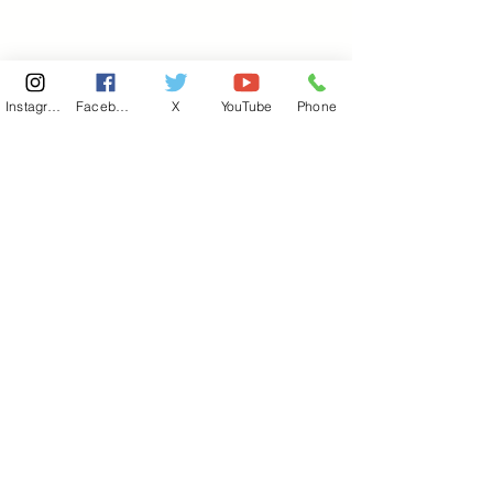
Instagram
Facebook
X
YouTube
Phone
東京国会事務所
​〒100-8981
東京都千代田区永田町 2-2-1
衆議院第一議員会館 514号室
Copyright© 2026あべ俊子事務所 All rights