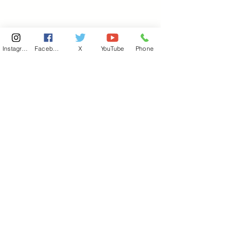
Instagram
Facebook
X
YouTube
Phone
東京国会事務所
​〒100-8981
東京都千代田区永田町 2-2-1
衆議院第一議員会館 514号室
Copyright© 2026あべ俊子事務所 All rights